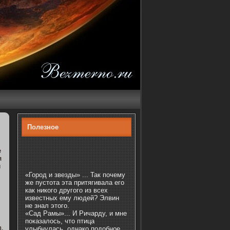
Полезнοе
е
я
й
«Город и звезды» ... Так почему
же пустота эта притягивала его
как никого другого из всех
известных ему людей? Элвин
не знал этого.
«Сад Рамы»... И Ричарду, и мне
показалось, что птица
в,
улыбнулась, однако подобное