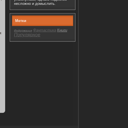
несложно и домыслить.
Метки
Фантастика
Книги
Информация
и
Популярнοе