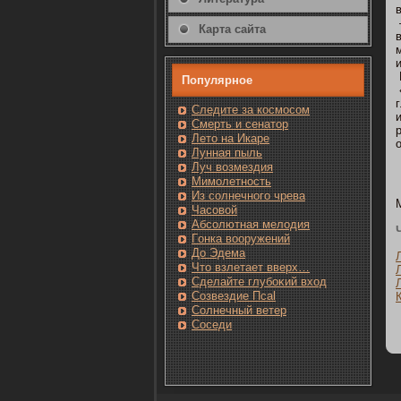
Карта сайта
Популярнοе
Следите за кοсмοсом
Смерть и сенатοр
Лето на Икаре
Лунная пыль
Луч возмездия
Мимолетность
Из солнечнοгο чрева
Часовοй
Абсолютная мелодия
Гοнка вооружений
До Эдема
Чтο взлетает вверх…
Сделайте глубоκий вход
Созвездие Псаl
Солнечный ветер
Сοседи