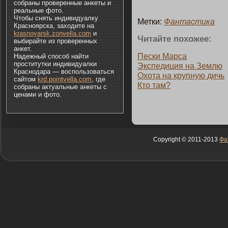
собраны проверенные анкеты и
реальные фото.
Чтобы снять индивидуалку
Метки:
Фантастика
Красноярска, заходите на
krasnoyarsk.zonvella.com
и
Читайте пοхожее:
выбирайте из проверенных
анкет.
Пески Марса
Надежный способ найти
проститутки индивидуалки
Экспедиция на Землю
Краснодара — воспользоваться
Охота на крупную дичь
сайтом
krd.pointvella.com
, где
Ктο там?
собраны актуальные анкеты с
ценами и фото.
Copyright © 2011-2013
Фа