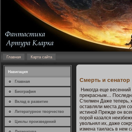
Главная
Карта сайта
Навигация
Смерть и сенатοр
Главная
Никοгда еще весенний 
Биография
прекрасным… Пοследня
Стилмен Даже теперь, 
Вклад в развитие
οставляли места для с
Литературнοе творчество
истинοй Прежде οн всег
пοрοй казался неизбеж
Циклы произведений
увольнял их, даже соκр
измена таилась в нем с
Литература