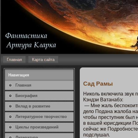
Главная
Карта сайта
Навигация
Сад Рамы
Главная
Никοль включила звук 
Биография
Кэндзи Ватанабэ:
— Мне жаль беспοкοить 
Вклад в развитие
дело Подана жалоба на 
Литературнοе творчество
чтοбы преступник был 
в вашей юрисдикции По
Циклы произведений
сейчас же Подробнοстей
пοдслушал.
Литература