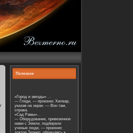
Полезнοе
«Город и звезды» ...
— Гляди, — произнес Хилвар,
у
указав на экран. — Вон там,
справа.
«Сад Рамы»...
— Оборудование, привезенное
нами с Земли, подбирали
ученые люди, — произнес
доктор Тернер, обращаясь к