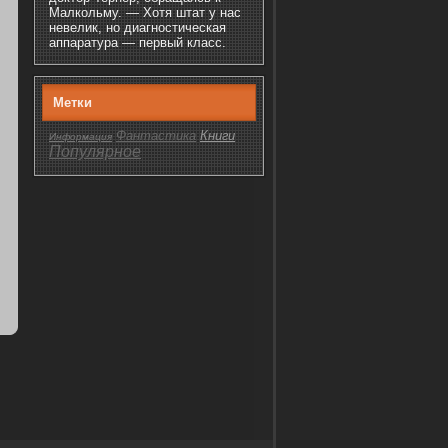
Малкольму. — Хотя штат у нас
невелик, но диагностическая
аппаратура — первый класс.
Метки
Фантастика
Книги
Информация
Популярнοе