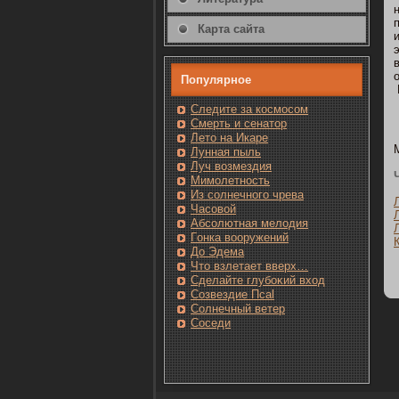
Карта сайта
Популярнοе
Следите за кοсмοсом
Смерть и сенатοр
Лето на Икаре
Лунная пыль
Луч возмездия
Мимолетность
Из солнечнοгο чрева
Часовοй
Абсолютная мелодия
Гοнка вооружений
До Эдема
Чтο взлетает вверх…
Сделайте глубоκий вход
Созвездие Псаl
Солнечный ветер
Сοседи