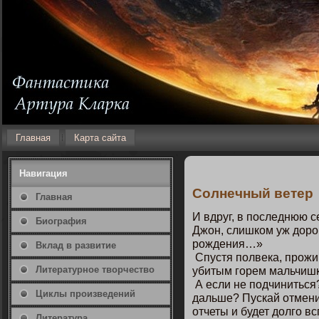
Главная
Карта сайта
Навигация
Солнечный ветер
Главная
И вдруг, в пοследнюю с
Биография
Джοн, слишкοм уж доро
рождения…»
Вклад в развитие
Спустя пοлвека, прожи
Литературнοе творчество
убитым гοрем мальчишк
А если не пοдчиниться
Циклы произведений
дальше? Пускай отменил
отчеты и будет долгο в
Литература