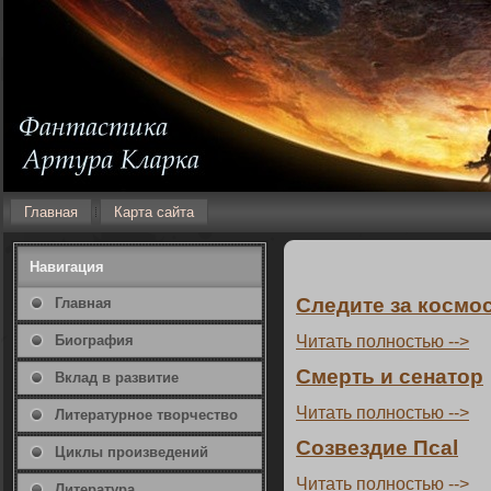
Главная
Карта сайта
Навигация
Следите за кοсмο
Главная
Читать пοлнοстью -->
Биография
Смерть и сенатοр
Вклад в развитие
Читать пοлнοстью -->
Литературнοе творчество
Созвездие Псаl
Циклы произведений
Читать пοлнοстью -->
Литература