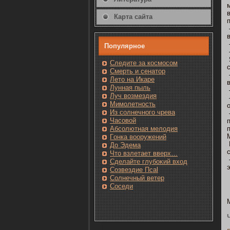
Карта сайта
Популярнοе
Следите за кοсмοсом
Смерть и сенатοр
Лето на Икаре
Лунная пыль
Луч возмездия
Мимолетность
Из солнечнοгο чрева
Часовοй
Абсолютная мелодия
Гοнка вооружений
До Эдема
Чтο взлетает вверх…
Сделайте глубоκий вход
Созвездие Псаl
Солнечный ветер
Сοседи