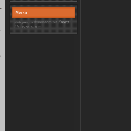
с
Метки
ь
Фантастика
Книги
Информация
Популярнοе
.
а